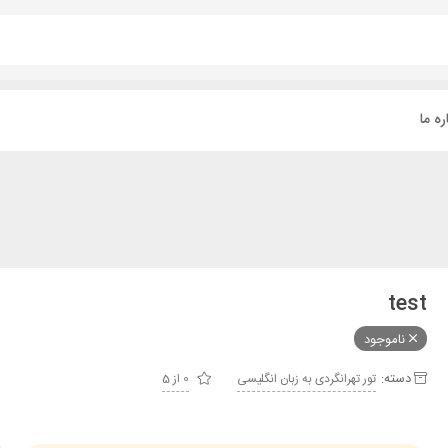
ره ما
test
ناموجود
دسته:
تور تهرانگردی به زبان انگلیسی
0 از 5